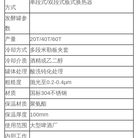
单段式/双段式板式换热器
方式
发酵罐参
数
产量
20T/40T/60T
冷却方式
多段米勒板夹套
冷却介质
酒精或乙二醇
罐体处理
酸洗钝化处理
粗糙度
抛光至0.2-0.4μm
材质
国标304不锈钢
保温材质
聚氨酯
保温厚度
100mm
使用范围
大型啤酒厂
内胆工作