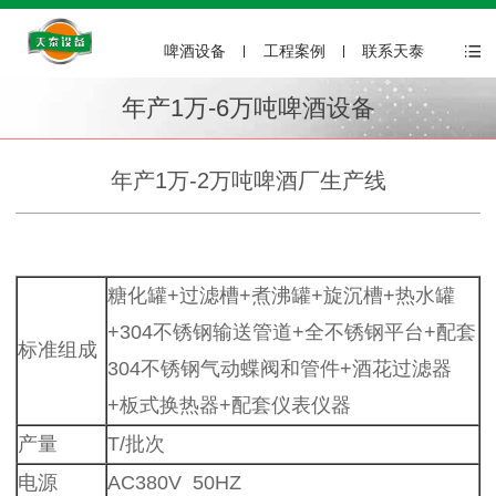
啤酒设备
工程案例
联系天泰
年产1万-6万吨啤酒设备
年产1万-2万吨啤酒厂生产线
糖化罐+过滤槽+煮沸罐+旋沉槽+热水罐
+304不锈钢输送管道+全不锈钢平台+配套
标准组成
304不锈钢气动蝶阀和管件+酒花过滤器
+板式换热器+配套仪表仪器
产量
T/批次
电源
AC380V 50HZ