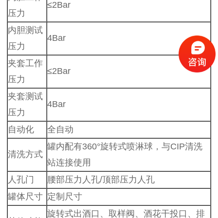
≤2Bar
压力
内胆测试
4Bar
压力
夹套工作
≤2Bar
压力
夹套测试
4Bar
压力
自动化
全自动
罐内配有360°旋转式喷淋球，与CIP清洗
清洗方式
站连接使用
人孔门
腰部压力人孔/顶部压力人孔
罐体尺寸
定制尺寸
旋转式出酒口、取样阀、酒花干投口、排