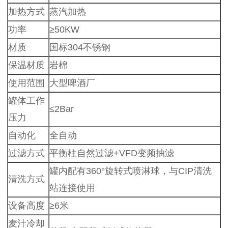
加热方式
蒸汽加热
功率
≥50KW
材质
国标304不锈钢
保温材质
岩棉
使用范围
大型啤酒厂
罐体工作
≤2Bar
压力
自动化
全自动
过滤方式
平衡柱自然过滤+VFD变频抽滤
罐内配有360°旋转式喷淋球，与CIP清洗
清洗方式
站连接使用
设备高度
≥6米
麦汁冷却